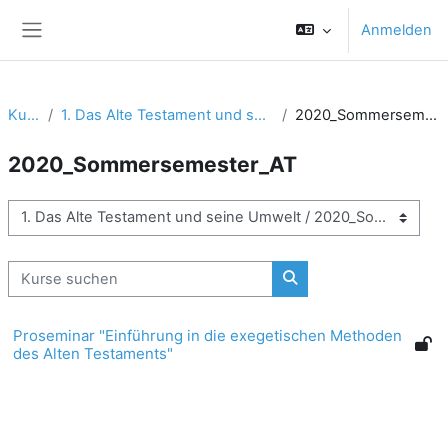
Zum Hauptinhalt
Anmelden
Website-Übersicht
Kurse
1. Das Alte Testament und seine Umwelt
2020_Sommersemester_AT
2020_Sommersemester_AT
Kursbereiche
Kurse suchen
Kurse suchen
Proseminar "Einführung in die exegetischen Methoden
des Alten Testaments"