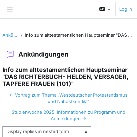
Skip to main content
Log in
Side panel
Ankündigungen
Info zum alttestamentlichen Hauptseminar "DAS RICHTERBUCH- HELDEN, VERSAGER, TAPFERE FRAUEN (101)"
Ankündigungen
Info zum alttestamentlichen Hauptseminar
"DAS RICHTERBUCH- HELDEN, VERSAGER,
TAPFERE FRAUEN (101)"
← Vortrag zum Thema „Westdeutscher Protestantismus
und Nahostkonflikt“
Studienwoche 2025: Informationen zu Programm und
Anmeldungen →
Display mode