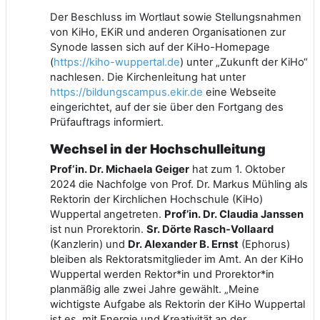
Der Beschluss im Wortlaut sowie Stellungsnahmen
von KiHo, EKiR und anderen Organisationen zur
Synode lassen sich auf der KiHo-Homepage
(
https://kiho-wuppertal.de
) unter „Zukunft der KiHo“
nachlesen. Die Kirchenleitung hat unter
https://bildungscampus.ekir.de
eine Webseite
eingerichtet, auf der sie über den Fortgang des
Prüfauftrags informiert.
Wechsel in der Hochschulleitung
Prof‘in. Dr. Michaela Geiger
hat zum 1. Oktober
2024 die Nachfolge von Prof. Dr. Markus Mühling als
Rektorin der Kirchlichen Hochschule (KiHo)
Wuppertal angetreten.
Prof’in. Dr. Claudia Janssen
ist nun Prorektorin.
Sr. Dörte Rasch-Vollaard
(Kanzlerin) und
Dr. Alexander B. Ernst
(Ephorus)
bleiben als Rektoratsmitglieder im Amt. An der KiHo
Wuppertal werden Rektor*in und Prorektor*in
planmäßig alle zwei Jahre gewählt. „Meine
wichtigste Aufgabe als Rektorin der KiHo Wuppertal
ist es, mit Energie und Kreativität an der