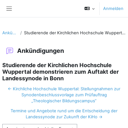
Zum Hauptinhalt
Anmelden
Website-Übersicht
Ankündigungen
Studierende der Kirchlichen Hochschule Wuppertal demonstrieren zum Auftakt der Landessynode in Bonn
Ankündigungen
Studierende der Kirchlichen Hochschule
Wuppertal demonstrieren zum Auftakt der
Landessynode in Bonn
← Kirchliche Hochschule Wuppertal: Stellungnahmen zur
Synodenbeschlussvorlage zum Prüfauftrag
„Theologischer Bildungscampus“
Termine und Angebote rund um die Entscheidung der
Landessynode zur Zukunft der KiHo →