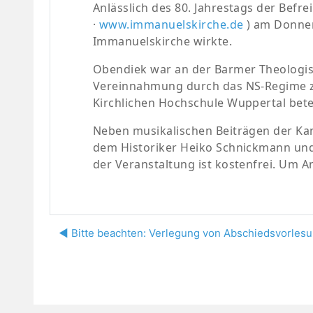
Anlässlich des
80. Jahrestags der Befr
·
www.immanuelskirche.de
) am
Donner
Immanuelskirche wirkte.
Obendiek war an der
Barmer Theologisc
Vereinnahmung durch das NS-Regime z
Kirchlichen Hochschule Wuppertal betei
Neben musikalischen Beiträgen der Ka
dem Historiker Heiko Schnickmann u
der Veranstaltung ist kostenfrei. U
m A
◀︎ Bitte beachten: Verlegung von Abschiedsvorlesu