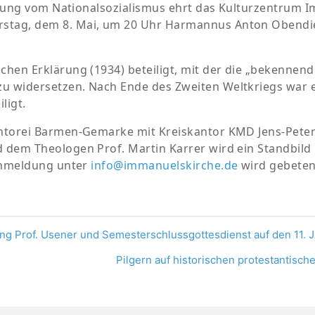
eiung vom Nationalsozialismus
ehrt das Kulturzentrum I
stag, dem 8. Mai, um 20 Uhr
Harmannus Anton Obendiek,
hen Erklärung (1934) beteiligt, mit der die „bekennende
u widersetzen. Nach Ende des Zweiten Weltkriegs war 
ligt.
ntorei Barmen-Gemarke mit Kreiskantor KMD Jens-Peter
nd dem Theologen
Prof. Martin Karrer wird ein Standbil
nmeldung unter
info@immanuelskirche.de
wird gebete
ng Prof. Usener und Semesterschlussgottesdienst auf den 11. J
Pilgern auf historischen protestantisc