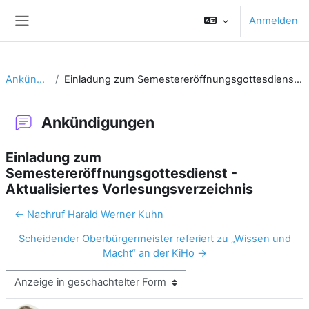
Zum Hauptinhalt
Anmelden
Website-Übersicht
Ankündigungen
Einladung zum Semestereröffnungsgottesdienst - Aktualisiertes Vorlesungsverzeichnis
Ankündigungen
Einladung zum
Semestereröffnungsgottesdienst -
Aktualisiertes Vorlesungsverzeichnis
← Nachruf Harald Werner Kuhn
Scheidender Oberbürgermeister referiert zu „Wissen und
Macht“ an der KiHo →
Anzeigemodus